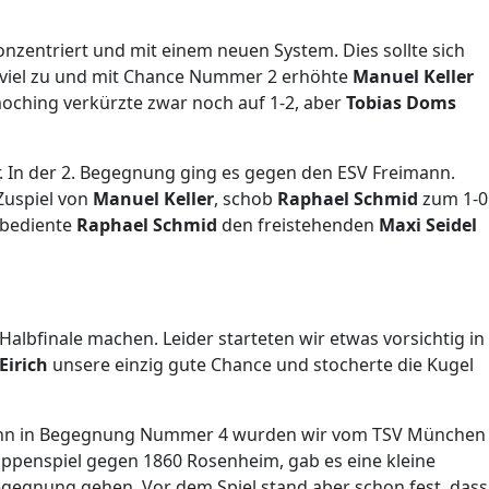
nzentriert und mit einem neuen System. Dies sollte sich
ht viel zu und mit Chance Nummer 2 erhöhte
Manuel Keller
oching verkürzte zwar noch auf 1-2, aber
Tobias Doms
r. In der 2. Begegnung ging es gegen den ESV Freimann.
Zuspiel von
Manuel Keller
, schob
Raphael Schmid
zum 1-0
 bediente
Raphael Schmid
den freistehenden
Maxi Seidel
Halbfinale machen. Leider starteten wir etwas vorsichtig in
 Eirich
unsere einzig gute Chance und stocherte die Kugel
, denn in Begegnung Nummer 4 wurden wir vom TSV München
ruppenspiel gegen 1860 Rosenheim, gab es eine kleine
egegnung gehen. Vor dem Spiel stand aber schon fest, dass