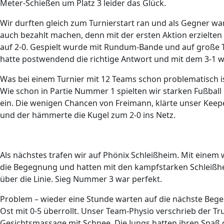
Meter-Schießen um Platz 3 leider das Glück.
Wir durften gleich zum Turnierstart ran und als Gegner wa
auch bezahlt machen, denn mit der ersten Aktion erzielten
auf 2-0. Gespielt wurde mit Rundum-Bande und auf große T
hatte postwendend die richtige Antwort und mit dem 3-1 w
Was bei einem Turnier mit 12 Teams schon problematisch i
Wie schon in Partie Nummer 1 spielten wir starken Fußbal
ein. Die wenigen Chancen von Freimann, klärte unser Kee
und der hämmerte die Kugel zum 2-0 ins Netz.
Als nächstes trafen wir auf Phönix Schleißheim. Mit einem 
die Begegnung und hatten mit den kampfstarken Schleißh
über die Linie. Sieg Nummer 3 war perfekt.
Problem – wieder eine Stunde warten auf die nächste Be
Ost mit 0-5 überrollt. Unser Team-Physio verschrieb der Tr
Gesichtsmassage mit Schnee. Die Jungs hatten ihren Spaß 