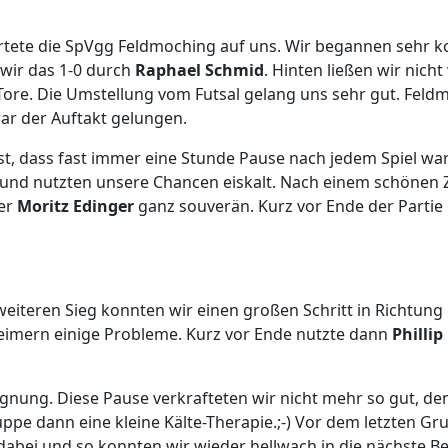
rtete die SpVgg Feldmoching auf uns. Wir begannen sehr ko
 wir das 1-0 durch
Raphael Schmid
. Hinten ließen wir nic
ore. Die Umstellung vom Futsal gelang uns sehr gut. Feldm
ar der Auftakt gelungen.
st, dass fast immer eine Stunde Pause nach jedem Spiel wa
l und nutzten unsere Chancen eiskalt. Nach einem schönen 
per
Moritz Edinger
ganz souverän. Kurz vor Ende der Partie
weiteren Sieg konnten wir einen großen Schritt in Richtung 
eimern einige Probleme. Kurz vor Ende nutzte dann
Phillip
gegnung. Diese Pause verkrafteten wir nicht mehr so gut
uppe dann eine kleine Kälte-Therapie.;-) Vor dem letzten G
dabei und so konnten wir wieder hellwach in die nächste B