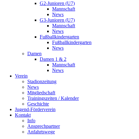
G2-Junioren (U7)
Mannschaft
News
G3-Junioren (U7)
Mannschaft
News
Fußballkindergarten
Fußballkindergarten
News
Damen
Damen 1 & 2
Mannschaft
News
Verein
Stadionzeitung
News
Mitgliedschaft
Trainingszeiten / Kalender
Geschichte
Jugend-Förderverein
Kontakt
Info
Ansprechpartner
Anfahrtswege