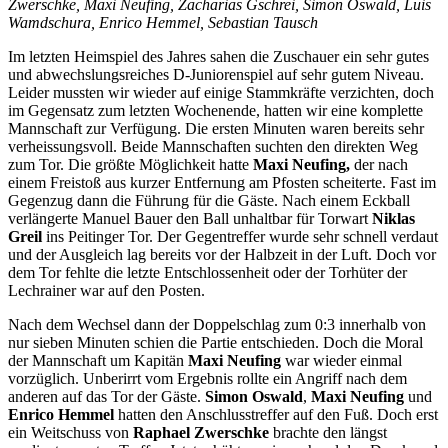
Zwerschke, Maxi Neufing, Zacharias Gschrei, Simon Oswald, Luis
Wamdschura, Enrico Hemmel, Sebastian Tausch
Im letzten Heimspiel des Jahres sahen die Zuschauer ein sehr gutes
und abwechslungsreiches D-Juniorenspiel auf sehr gutem Niveau.
Leider mussten wir wieder auf einige Stammkräfte verzichten, doch
im Gegensatz zum letzten Wochenende, hatten wir eine komplette
Mannschaft zur Verfügung. Die ersten Minuten waren bereits sehr
verheissungsvoll. Beide Mannschaften suchten den direkten Weg
zum Tor. Die größte Möglichkeit hatte
Maxi Neufing,
der nach
einem Freistoß aus kurzer Entfernung am Pfosten scheiterte. Fast im
Gegenzug dann die Führung für die Gäste. Nach einem Eckball
verlängerte Manuel Bauer den Ball unhaltbar für Torwart
Niklas
Greil
ins Peitinger Tor. Der Gegentreffer wurde sehr schnell verdaut
und der Ausgleich lag bereits vor der Halbzeit in der Luft. Doch vor
dem Tor fehlte die letzte Entschlossenheit oder der Torhüter der
Lechrainer war auf den Posten.
Nach dem Wechsel dann der Doppelschlag zum 0:3 innerhalb von
nur sieben Minuten schien die Partie entschieden. Doch die Moral
der Mannschaft um Kapitän
Maxi Neufing
war wieder einmal
vorzüglich. Unberirrt vom Ergebnis rollte ein Angriff nach dem
anderen auf das Tor der Gäste.
Simon Oswald
,
Maxi Neufing
und
Enrico Hemmel
hatten den Anschlusstreffer auf den Fuß. Doch erst
ein Weitschuss von
Raphael Zwerschke
brachte den längst