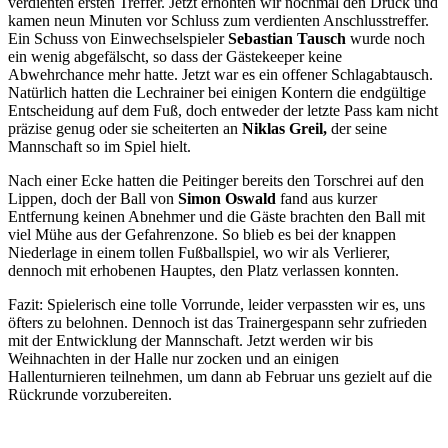
verdienten ersten Treffer. Jetzt erhöhten wir nochmal den Druck und
kamen neun Minuten vor Schluss zum verdienten Anschlusstreffer.
Ein Schuss von Einwechselspieler
Sebastian Tausch
wurde noch
ein wenig abgefälscht, so dass der Gästekeeper keine
Abwehrchance mehr hatte. Jetzt war es ein offener Schlagabtausch.
Natürlich hatten die Lechrainer bei einigen Kontern die endgültige
Entscheidung auf dem Fuß, doch entweder der letzte Pass kam nicht
präzise genug oder sie scheiterten an
Niklas Greil,
der seine
Mannschaft so im Spiel hielt.
Nach einer Ecke hatten die Peitinger bereits den Torschrei auf den
Lippen, doch der Ball von
Simon Oswald
fand aus kurzer
Entfernung keinen Abnehmer und die Gäste brachten den Ball mit
viel Mühe aus der Gefahrenzone. So blieb es bei der knappen
Niederlage in einem tollen Fußballspiel, wo wir als Verlierer,
dennoch mit erhobenen Hauptes, den Platz verlassen konnten.
Fazit: Spielerisch eine tolle Vorrunde, leider verpassten wir es, uns
öfters zu belohnen. Dennoch ist das Trainergespann sehr zufrieden
mit der Entwicklung der Mannschaft. Jetzt werden wir bis
Weihnachten in der Halle nur zocken und an einigen
Hallenturnieren teilnehmen, um dann ab Februar uns gezielt auf die
Rückrunde vorzubereiten.