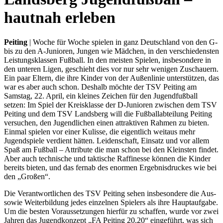
hautnah erleben
Peiting
| Woche für Woche spielen in ganz Deutschland von den G-
bis zu den A-Junioren, Jungen wie Mädchen, in den verschiedensten
Leistungsklassen Fußball. In den meisten Spielen, insbesondere in
den unteren Ligen, geschieht dies vor nur sehr wenigen Zuschauern.
Ein paar Eltern, die ihre Kinder von der Außenlinie unterstützen, das
war es aber auch schon. Deshalb möchte der TSV Peiting am
Samstag, 22. April, ein kleines Zeichen für den Jugendfußball
setzen: Im Spiel der Kreisklasse der D-Junioren zwischen dem TSV
Peiting und dem TSV Landsberg will die Fußballabteilung Peiting
versuchen, den Jugendlichen einen attraktiven Rahmen zu bieten.
Einmal spielen vor einer Kulisse, die eigentlich weitaus mehr
Jugendspiele verdient hätten. Leidenschaft, Einsatz und vor allem
Spaß am Fußball – Attribute die man schon bei den Kleinsten findet.
Aber auch technische und taktische Raffinesse können die Kinder
bereits bieten, und das fernab des enormen Ergebnisdruckes wie bei
den „Großen“.
Die Verantwortlichen des TSV Peiting sehen insbesondere die Aus-
sowie Weiterbildung jedes einzelnen Spielers als ihre Hauptaufgabe.
Um die besten Voraussetzungen hierfür zu schaffen, wurde vor zwei
Jahren das Jugendkonzept „FA Peiting 20.20“ eingeführt, was sich