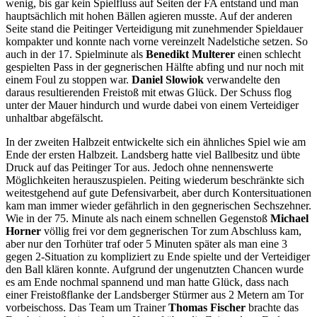
wenig, bis gar kein Spielfluss auf Seiten der FA entstand und man
hauptsächlich mit hohen Bällen agieren musste. Auf der anderen
Seite stand die Peitinger Verteidigung mit zunehmender Spieldauer
kompakter und konnte nach vorne vereinzelt Nadelstiche setzen. So
auch in der 17. Spielminute als
Benedikt Multerer
einen schlecht
gespielten Pass in der gegnerischen Hälfte abfing und nur noch mit
einem Foul zu stoppen war.
Daniel
Slowiok
verwandelte den
daraus resultierenden Freistoß mit etwas Glück. Der Schuss flog
unter der Mauer hindurch und wurde dabei von einem Verteidiger
unhaltbar abgefälscht.
In der zweiten Halbzeit entwickelte sich ein ähnliches Spiel wie am
Ende der ersten Halbzeit. Landsberg hatte viel Ballbesitz und übte
Druck auf das Peitinger Tor aus. Jedoch ohne nennenswerte
Möglichkeiten herauszuspielen. Peiting wiederum beschränkte sich
weitestgehend auf gute Defensivarbeit, aber durch Kontersituationen
kam man immer wieder gefährlich in den gegnerischen Sechszehner.
Wie in der 75. Minute als nach einem schnellen Gegenstoß
Michael
Horner
völlig frei vor dem gegnerischen Tor zum Abschluss kam,
aber nur den Torhüter traf oder 5 Minuten später als man eine 3
gegen 2-Situation zu kompliziert zu Ende spielte und der Verteidiger
den Ball klären konnte. Aufgrund der ungenutzten Chancen wurde
es am Ende nochmal spannend und man hatte Glück, dass nach
einer Freistoßflanke der Landsberger Stürmer aus 2 Metern am Tor
vorbeischoss. Das Team um Trainer
Thomas Fischer
brachte das