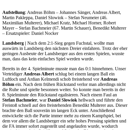
Aufstellung
: Andreas Böhm – Johannes Sänger, Andreas Albert,
Martin Pakleppa, Daniel Slowiok – Stefan Neumeier (46.
Maximilian Multerer), Michael Kratz, Michael Horner, Robert
Mayer – Stefan Bachmeier (67. Martin Schauer), Benedikt Multerer
– Ersatzspieler: Daniel Nocker
Landsberg |
Nach dem 2:1-Sieg gegen Fuchstal, wollte man
auswärts in Landsberg den nächsten Dreier einfahren. Trotz der eher
geringen Ausbeute der Landsberger aus den ersten Spielen, wusste
man, dass das kein einfaches Spiel werden wurde.
Bereits in der 4. Spielminute musste man das 0:1 hinnehmen. Unser
Verteidiger
Andreas Albert
schlug bei einem langen Ball ein
Luftloch und Ardian Kelmendi schob freistehend vor
Andreas
Böhm
ein. Nach dem frühen Rückstand verlor man allerdings nicht
die Ruhe und spielte besonnen weiter. So konnte man bereits in der
8. Spielminute den Rückstand egalisieren. Nach einem Faul an
Stefan Bachmeier
, war
Daniel
Slowiok
hellwach und führte den
Freistoß schnell auf den freistehenden Benedikt Multerer aus. Dieser
brachte den Ball souverän im langen Eck unter. Anschließend
entwickelte sich die Partie immer mehr zu einem Kampfspiel, bei
dem vor allem die Landsberger ein sehr hohes Pressing spielten und
die FA immer sofort zugestellt und angelaufen wurde, wodurch