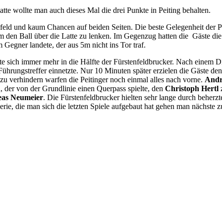
te wollte man auch dieses Mal die drei Punkte in Peiting behalten.
elfeld und kaum Chancen auf beiden Seiten. Die beste Gelegenheit der P
m den Ball über die Latte zu lenken. Im Gegenzug hatten die Gäste die
 Gegner landete, der aus 5m nicht ins Tor traf.
e sich immer mehr in die Hälfte der Fürstenfeldbrucker. Nach einem D
 Führungstreffer einnetzte. Nur 10 Minuten später erzielen die Gäste d
zu verhindern warfen die Peitinger noch einmal alles nach vorne.
Andr
, der von der Grundlinie einen Querpass spielte, den
Christoph Hertl
z
as Neumeier
. Die Fürstenfeldbrucker hielten sehr lange durch beher
erie, die man sich die letzten Spiele aufgebaut hat gehen man nächste 