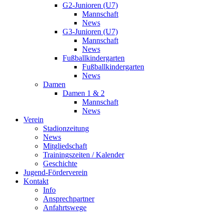
G2-Junioren (U7)
Mannschaft
News
G3-Junioren (U7)
Mannschaft
News
Fußballkindergarten
Fußballkindergarten
News
Damen
Damen 1 & 2
Mannschaft
News
Verein
Stadionzeitung
News
Mitgliedschaft
Trainingszeiten / Kalender
Geschichte
Jugend-Förderverein
Kontakt
Info
Ansprechpartner
Anfahrtswege