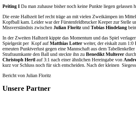
Peiting I
Da man zuhause bisher noch keine Punkte liegen gelassen hat
Die erste Halbzeit lief recht träge an mit vielen Zweikämpen im Mitt
Kopfball kam. Leider war der Fürstenfeldbrucker Keeper zur Stelle u
Missverständnis zwischen
Julian Floritz
und
Tobias Hindelang
beim
In der Zweiten Halbzeit kippte das Momentum und das Spiel verlagert
Spielgerät per Kopf auf
Matthias Lotter
weiter, der eiskalt zum 1:0
erneuten Punktverlust gegen eine Mannschaft aus dem Tabellenkeller 
Strafraumkante den Ball und steckte ihn zu
Benedikt Multerer
durch
Christoph Hertl
auf 3:1 nach einer ähnlichen Hereingabe von
Andre
kurz vor Schluss noch für sich entscheiden. Nach der kleinen Siegess
Bericht von Julian Floritz
Unsere Partner