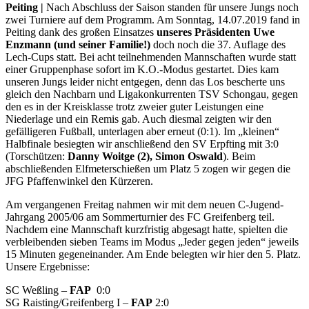
Peiting |
Nach Abschluss der Saison standen für unsere Jungs noch
zwei Turniere auf dem Programm. Am Sonntag, 14.07.2019 fand in
Peiting dank des großen Einsatzes
unseres Präsidenten Uwe
Enzmann (und seiner Familie!)
doch noch die 37. Auflage des
Lech-Cups statt. Bei acht teilnehmenden Mannschaften wurde statt
einer Gruppenphase sofort im K.O.-Modus gestartet. Dies kam
unseren Jungs leider nicht entgegen, denn das Los bescherte uns
gleich den Nachbarn und Ligakonkurrenten TSV Schongau, gegen
den es in der Kreisklasse trotz zweier guter Leistungen eine
Niederlage und ein Remis gab. Auch diesmal zeigten wir den
gefälligeren Fußball, unterlagen aber erneut (0:1). Im „kleinen“
Halbfinale besiegten wir anschließend den SV Erpfting mit 3:0
(Torschützen:
Danny Woitge (2), Simon Oswald
). Beim
abschließenden Elfmeterschießen um Platz 5 zogen wir gegen die
JFG Pfaffenwinkel den Kürzeren.
Am vergangenen Freitag nahmen wir mit dem neuen C-Jugend-
Jahrgang 2005/06 am Sommerturnier des FC Greifenberg teil.
Nachdem eine Mannschaft kurzfristig abgesagt hatte, spielten die
verbleibenden sieben Teams im Modus „Jeder gegen jeden“ jeweils
15 Minuten gegeneinander. Am Ende belegten wir hier den 5. Platz.
Unsere Ergebnisse:
SC Weßling –
FAP
0:0
SG Raisting/Greifenberg I –
FAP
2:0