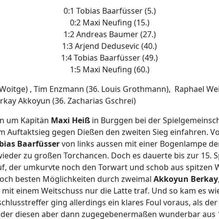
0:1 Tobias Baarfüsser (5.)
0:2 Maxi Neufing (15.)
1:2 Andreas Baumer (27.)
1:3 Arjend Dedusevic (40.)
1:4 Tobias Baarfüsser (49.)
1:5 Maxi Neufing (60.)
Woitge) , Tim Enzmann (36. Louis Grothmann), Raphael Weiss
rkay Akkoyun (36. Zacharias Gschrei)
en um Kapitän
Maxi Heiß
in Burggen bei der Spielgemeinsc
dem Auftaktsieg gegen Dießen den zweiten Sieg einfahren.
bias Baarfüsser
von links aussen mit einer Bogenlampe den
ieder zu großen Torchancen. Doch es dauerte bis zur 15. 
, der umkurvte noch den Torwart und schob aus spitzen Win
doch besten Möglichkeiten durch zweimal
Akkoyun Berkay
mit einem Weitschuss nur die Latte traf. Und so kam es wie
hlusstreffer ging allerdings ein klares Foul voraus, als de
, der diesen aber dann zugegebenermaßen wunderbar aus 15m