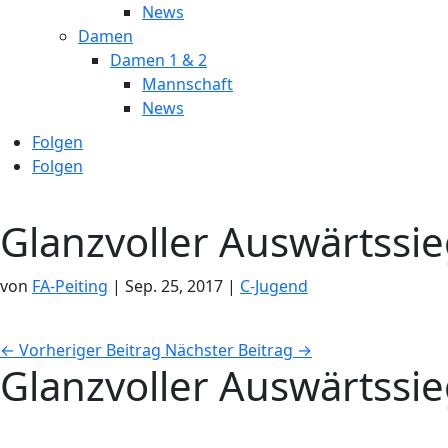
News
Damen
Damen 1 & 2
Mannschaft
News
Folgen
Folgen
Glanzvoller Auswärtssi
von
FA-Peiting
|
Sep. 25, 2017
|
C-Jugend
←
Vorheriger Beitrag
Nächster Beitrag
→
Glanzvoller Auswärtssi