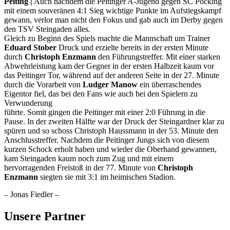
Peiting |
Auch nachdem die Peitinger A-Jugend gegen SC Pöcking
mit einem souveränen 4:1 Sieg wichtige Punkte im Aufstiegskampf
gewann, verlor man nicht den Fokus und gab auch im Derby gegen
den TSV Steingaden alles.
Gleich zu Beginn des Spiels machte die Mannschaft um Trainer
Eduard Stober
Druck und erzielte bereits in der ersten Minute
durch
Christoph Enzmann
den Führungstreffer. Mit einer starken
Abwehrleistung kam der Gegner in der ersten Halbzeit kaum vor
das Peitinger Tor, während auf der anderen Seite in der 27. Minute
durch die Vorarbeit von
Ludger Manow
ein überraschendes
Eigentor fiel, das bei den Fans wie auch bei den Spielern zu
Verwunderung
führte. Somit gingen die Peitinger mit einer 2:0 Führung in die
Pause. In der zweiten Hälfte war der Druck der Steingardner klar zu
spüren und so schoss Christoph Haussmann in der 53. Minute den
Anschlusstreffer. Nachdem die Peitinger Jungs sich von diesem
kurzen Schock erholt haben und wieder die Oberhand gewannen,
kam Steingaden kaum noch zum Zug und mit einem
hervorragenden Freistoß in der 77. Minute von
Christoph
Enzmann
siegten sie mit 3:1 im heimischen Stadion.
– Jonas Fiedler –
Unsere Partner