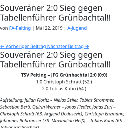
Souveräner 2:0 Sieg gegen
Tabellenführer Grünbachtal!!
von
FA-Peiting
|
Mai 22, 2019
|
A-Jugend
←
Vorheriger Beitrag
Nächster Beitrag
→
Souveräner 2:0 Sieg gegen
Tabellenführer Grünbachtal!!
TSV Peiting – JFG Grünbachtal 2:0 (0:0)
1:0 Christoph Schratt (52.)
2:0 Tobias Kuhn (64.)
Aufstellung: Julian Floritz – Niklas Seiler, Tobias Strommer,
Sebastian Bertl, Quirin Werner
– Jonas Fiedler, Jonas Zurl –
Christoph Schratt (63. Argjend Dedusevic), Christoph
Enzmann,
Johannes Rohrmoser (78. Maximilian Heiß) – Tobias Kuhn (65.
Tobias
Kirchbichler)