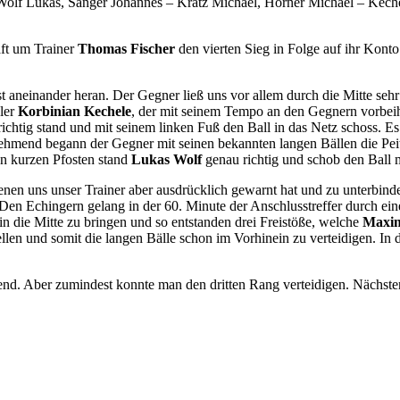
olf Lukas, Sänger Johannes – Kratz Michael, Horner Michael – Keche
ft um Trainer
Thomas Fischer
den vierten Sieg in Folge auf ihr Kont
t aneinander heran. Der Gegner ließ uns vor allem durch die Mitte seh
eler
Korbinian Kechele
, der mit seinem Tempo an den Gegnern vorbei
ichtig stand und mit seinem linken Fuß den Ball in das Netz schoss. 
nehmend begann der Gegner mit seinen bekannten langen Bällen die Pei
n kurzen Pfosten stand
Lukas Wolf
genau richtig und schob den Ball 
nen uns unser Trainer aber ausdrücklich gewarnt hat und zu unterbinde
en Echingern gelang in der 60. Minute der Anschlusstreffer durch ein
 in die Mitte zu bringen und so entstanden drei Freistöße, welche
Maximi
len und somit die langen Bälle schon im Vorhinein zu verteidigen. In 
ellend. Aber zumindest konnte man den dritten Rang verteidigen. Nächst