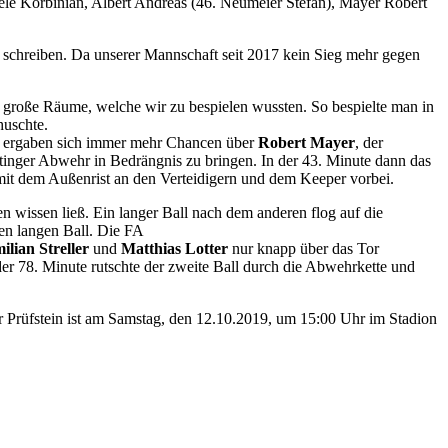
le Korbinian, Albert Andreas (46. Neumeier Stefan), Mayer Robert
o schreiben. Da unserer Mannschaft seit 2017 kein Sieg mehr gegen
r große Räume, welche wir zu bespielen wussten. So bespielte man in
huschte.
Es ergaben sich immer mehr Chancen über
Robert Mayer
, der
tinger Abwehr in Bedrängnis zu bringen. In der 43. Minute dann das
mit dem Außenrist an den Verteidigern und dem Keeper vorbei.
n wissen ließ. Ein langer Ball nach dem anderen flog auf die
en langen Ball. Die FA
lian Streller
und
Matthias Lotter
nur knapp über das Tor
der 78. Minute rutschte der zweite Ball durch die Abwehrkette und
er Prüfstein ist am Samstag, den 12.10.2019, um 15:00 Uhr im Stadion