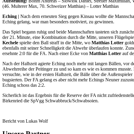
Aufstellung:
Böhm Andreas – Slowiok Daniel, Streller Maximilian, W
(46. Multerer Max, 70. Schweizer Matthias) – Lotter Matthias
Eching |
Nach dem erneuten Sieg gegen Kinsau wollte die Mannscha
Eching gelang, war man besonders motiviert, zu gewinnen.
Das Spiel begann ruhig und beide Mannschaften tasteten sich zunächs
der 21. Minute, eine Kombination durch die Mitte, unseren Flügelspi
Kechele
spielte den Ball straff in die Mitte, wo
Matthias Lotter
goldr
ebenfalls mit seiner Schnelligkeit die Abwehr überlaufen konnte. Zu
ersehnte 2:0 für die FA. Nach einer Ecke von
Matthias Lotter
auf de
Nach der Halbzeit agierte Eching noch mehr mit langen Bällen, vor de
Abwehrreihe der Peitinger zu und so kam es wie es kommen musste. D
versuchte, wie in der ersten Halbzeit, die Bälle über die Außenspieler
bugsierten. Der FA gelang es aber nicht mehr Echings Neuner zuzustel
Eching schoss das 2:2.
Sicherlich ist das Ergebnis für die Reserve der FA nicht zufriedenst
Birkenried die SpVgg Schwabbruck/Schwabsoien.
Bericht von Lukas Wolf
Unsere Partner