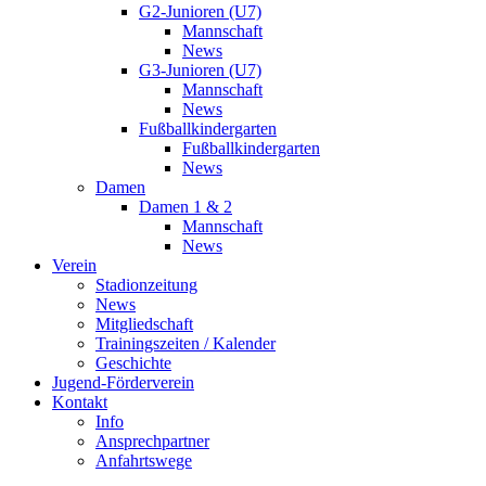
G2-Junioren (U7)
Mannschaft
News
G3-Junioren (U7)
Mannschaft
News
Fußballkindergarten
Fußballkindergarten
News
Damen
Damen 1 & 2
Mannschaft
News
Verein
Stadionzeitung
News
Mitgliedschaft
Trainingszeiten / Kalender
Geschichte
Jugend-Förderverein
Kontakt
Info
Ansprechpartner
Anfahrtswege