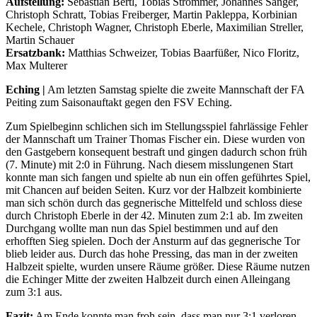
Aufstellung:
Sebastian Bertl, Tobias Strommer, Johannes Sänger,
Christoph Schratt, Tobias Freiberger, Martin Pakleppa, Korbinian
Kechele, Christoph Wagner, Christoph Eberle, Maximilian Streller,
Martin Schauer
Ersatzbank:
Matthias Schweizer, Tobias Baarfüßer, Nico Floritz,
Max Multerer
Eching |
Am letzten Samstag spielte die zweite Mannschaft der FA
Peiting zum Saisonauftakt gegen den FSV Eching.
Zum Spielbeginn schlichen sich im Stellungsspiel fahrlässige Fehler
der Mannschaft um Trainer Thomas Fischer ein. Diese wurden von
den Gastgebern konsequent bestraft und gingen dadurch schon früh
(7. Minute) mit 2:0 in Führung. Nach diesem misslungenen Start
konnte man sich fangen und spielte ab nun ein offen geführtes Spiel,
mit Chancen auf beiden Seiten. Kurz vor der Halbzeit kombinierte
man sich schön durch das gegnerische Mittelfeld und schloss diese
durch Christoph Eberle in der 42. Minuten zum 2:1 ab. Im zweiten
Durchgang wollte man nun das Spiel bestimmen und auf den
erhofften Sieg spielen. Doch der Ansturm auf das gegnerische Tor
blieb leider aus. Durch das hohe Pressing, das man in der zweiten
Halbzeit spielte, wurden unsere Räume größer. Diese Räume nutzen
die Echinger Mitte der zweiten Halbzeit durch einen Alleingang
zum 3:1 aus.
Fazit:
Am Ende konnte man froh sein, dass man nur 3:1 verloren