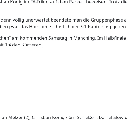
ian König im FA-Trikot auf dem Parkett beweisen. Trotz di
, denn völlig unerwartet beendete man die Gruppenphase a
rg war das Highlight sicherlich der 5:1-Kantersieg gegen 
ischen“ am kommenden Samstag in Manching. Im Halbfinale
t 1:4 den Kürzeren.
Fabian Melzer (2), Christian König / 6m-Schießen: Daniel Slowi