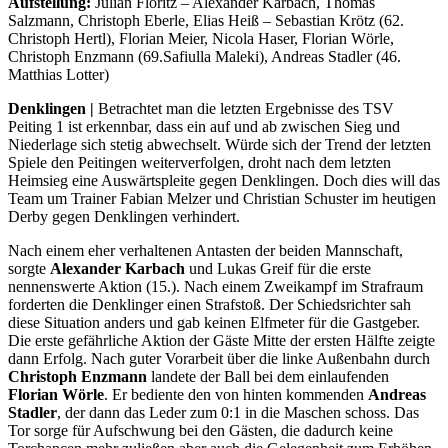
Aufstellung:
Julian Floritz – Alexander Karbach, Thomas
Salzmann, Christoph Eberle, Elias Heiß – Sebastian Krötz (62.
Christoph Hertl), Florian Meier, Nicola Haser, Florian Wörle,
Christoph Enzmann (69.Safiulla Maleki), Andreas Stadler (46.
Matthias Lotter)
Denklingen
|
Betrachtet man die letzten Ergebnisse des TSV
Peiting 1 ist erkennbar, dass ein auf und ab zwischen Sieg und
Niederlage sich stetig abwechselt. Würde sich der Trend der letzten
Spiele den Peitingen weiterverfolgen, droht nach dem letzten
Heimsieg eine Auswärtspleite gegen Denklingen. Doch dies will das
Team um Trainer Fabian Melzer und Christian Schuster im heutigen
Derby gegen Denklingen verhindert.
Nach einem eher verhaltenen Antasten der beiden Mannschaft,
sorgte
Alexander
Karbach
und Lukas Greif für die erste
nennenswerte Aktion (15.). Nach einem Zweikampf im Strafraum
forderten die Denklinger einen Strafstoß. Der Schiedsrichter sah
diese Situation anders und gab keinen Elfmeter für die Gastgeber.
Die erste gefährliche Aktion der Gäste Mitte der ersten Hälfte zeigte
dann Erfolg. Nach guter Vorarbeit über die linke Außenbahn durch
Christoph Enzmann
landete der Ball bei dem einlaufenden
Florian Wörle
. Er bediente den von hinten kommenden
Andreas
Stadler
, der dann das Leder zum 0:1 in die Maschen schoss. Das
Tor sorge für Aufschwung bei den Gästen, die dadurch keine