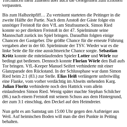
Torchancen mehr zuließen aber auch die Gelegenheit zum Erhöhen
verpassten.
Bis zum Halbzeitpfiff… Zu verträumt starteten die Peitinger in die
zweite Hälfte der Partie. Nach dem Anstoß der Gäste folgte ein
unnötiger Freistoß für den VfL am Strafraumeck. Simon Ried
konnte so per direkten Freistoß in der 47. Spielminute seine
Mannschaft zurück ins Spiel bringen. Daraufhin folgten einige
Chancen der Gastgeber. Die größte Chance für die erneute Führung
vergaben aber in der 60. Spielminute der TSV. Wieder war es die
linke Seite die für eine aussichtsreiche Chance sorgte.
Sebastian
Krötz
konnte die miteinlaufenden Spieler
Lotter
und
Wörle
nur
bedingt gut bedienen. Dennoch konnte
Florian Wörle
den Ball aufs
Tor bringen. VfL-Keeper Manuel Seifert verhinderte mit einer
Glanzparade den Rückstand. In der Schlussphase war dann Simon
Ried beim 2:1 (83.) zur Stelle.
Elias Heiß
verlängerte unfreiwillig
eine Flanke, vom vorher verdächtig im Abseits stehenden Karg.
Julian Floritz
verhinderte noch den Hattrick vom allein
einlaufenden Simon Ried. Wenig später machte Stephan Schilcher
(86.) nach einem Freistoß mit seinem Schuss aus dem Hintergrund,
der zum 3:1 einschlug, den Deckel auf den Heimdreier.
Nun geht es am Samstag um 15:00 Uhr gegen den Aufsteiger aus
Weil. Auf heimischen Boden will man die drei Punkte in Peiting
behalten.