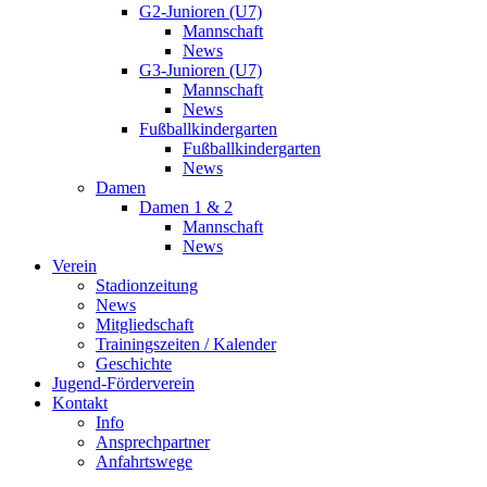
G2-Junioren (U7)
Mannschaft
News
G3-Junioren (U7)
Mannschaft
News
Fußballkindergarten
Fußballkindergarten
News
Damen
Damen 1 & 2
Mannschaft
News
Verein
Stadionzeitung
News
Mitgliedschaft
Trainingszeiten / Kalender
Geschichte
Jugend-Förderverein
Kontakt
Info
Ansprechpartner
Anfahrtswege