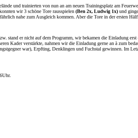
elände und trainierten von nun an am neuen Trainingsplatz am Feuerweh
 konnten wir 3 schöne Tore rausspielen
(Ben 2x, Ludwig 1x)
und gingen
hrlich nahe zum Ausgleich kommen. Aber die Tore in der ersten Hälft
. stand er nicht auf dem Programm, wir bekamen die Einladung erst e
eren Kader verstärkte, nahmen wir die Einladung gerne an à zum bedaue
gstgegner war), Erpfting, Denklingen und Fuchstal gewinnen. Im Let
16Uhr.