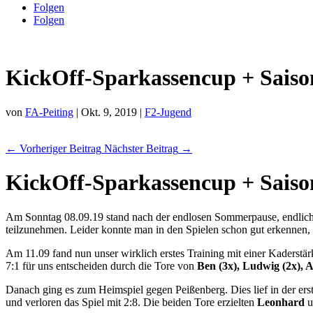
Folgen
Folgen
KickOff-Sparkassencup + Sais
von
FA-Peiting
|
Okt. 9, 2019
|
F2-Jugend
←
Vorheriger Beitrag
Nächster Beitrag
→
KickOff-Sparkassencup + Sais
Am Sonntag 08.09.19 stand nach der endlosen Sommerpause, endlich
teilzunehmen. Leider konnte man in den Spielen schon gut erkennen, d
Am 11.09 fand nun unser wirklich erstes Training mit einer Kaderstä
7:1 für uns entscheiden durch die Tore von
Ben (3x), Ludwig (2x), 
Danach ging es zum Heimspiel gegen Peißenberg. Dies lief in der erst
und verloren das Spiel mit 2:8. Die beiden Tore erzielten
Leonhard
u