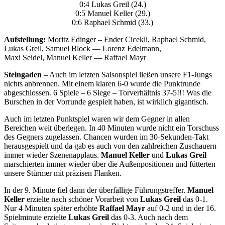
0:4 Lukas Greil (24.)
0:5 Manuel Keller (29.)
0:6 Raphael Schmid (33.)
Aufstellung:
Moritz Edinger – Ender Cicekli, Raphael Schmid,
Lukas Greil, Samuel Block — Lorenz Edelmann,
Maxi Seidel, Manuel Keller — Raffael Mayr
Steingaden
– Auch im letzten Saisonspiel ließen unsere F1-Jungs
nichts anbrennen. Mit einem klaren 6-0 wurde die Punktrunde
abgeschlossen. 6 Spiele – 6 Siege – Torverhältnis 37-5!!! Was die
Burschen in der Vorrunde gespielt haben, ist wirklich gigantisch.
Auch im letzten Punktspiel waren wir dem Gegner in allen
Bereichen weit überlegen. In 40 Minuten wurde nicht ein Torschuss
des Gegners zugelassen. Chancen wurden im 30-Sekunden-Takt
herausgespielt und da gab es auch von den zahlreichen Zuschauern
immer wieder Szenenapplaus.
Manuel Keller
und
Lukas Greil
marschierten immer wieder über die Außenpositionen und fütterten
unsere Stürmer mit präzisen Flanken.
In der 9. Minute fiel dann der überfällige Führungstreffer.
Manuel
Keller
erzielte nach schöner Vorarbeit von
Lukas Greil
das 0-1.
Nur 4 Minuten später erhöhte
Raffael Mayr
auf 0-2 und in der 16.
Spielminute erzielte
Lukas Greil
das 0-3. Auch nach dem