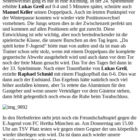
Seitenwechsel ging es nur in eine Richtung. In der 24. Spielminute
erhöhte
Lukas Greil
auf 0-4 und 5 Minuten später, schnürte auch
Manuel Keller
seinen Doppelpack. Auch im letzten Punktspiel vor
der Winterpause konnten wir wieder viele Positionswechsel
vornehmen. Die Jungs setzen dies in der Zwischenzeit perfekt um
und kommen auf allen Positionen sehr gut zurecht. Diese
Entwicklung ist sehr wichtig, aber noch beeindruckender ist die
spielerische Klasse, die unsere Burschen an den Tag legen. „Da
spielt keine F-Jugend“ hörte man von außen und da ist man als
Trainer schon sehr stolz, wenn mit einem Doppelpass die komplette
gegnerische Abwehr ausgehebelt wird und auch dann vor dem Tor
noch der freie Mann gesucht wird. Das Tor des Tages fiel dann in
der 33. Spielminute. Nach einer Traumflanke von
Lukas Greil
,
erzielte
Raphael Schmid
mit einem Flugkopfball das 0-6. Dies war
dann auch der Endstand. Das Ergebnis hätte natürlich noch viel
höher ausfallen können, aber 5x rettete das Aluminium für den
Gastgeber und wenn unsere Verteidiger vor dem Gästetor stehen,
dann fehlt gelegentlich noch etwas die Ruhe beim Torabschluss.
In den Herbstferien steht jetzt noch ein Freundschaftsspiel gegen die
E-Jugend vom FC Hertha München an. Am Donnerstag um 15.00
Uhr am TSV Platz testen wir gegen einen Gegner der uns körperlich
wieder überlegen sein wird. Da ist dann auch wieder unsere