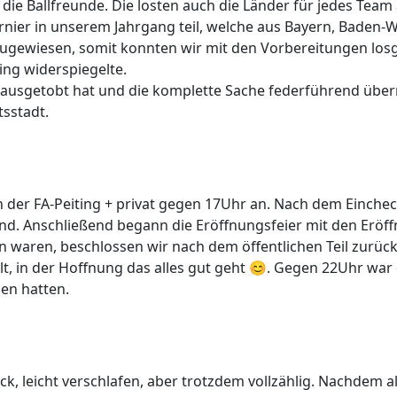
ie Ballfreunde. Die losten auch die Länder für jedes Team 
ier in unserem Jahrgang teil, welche aus Bayern, Baden-
 zugewiesen, somit konnten wir mit den Vorbereitungen los
ing widerspiegelte.
em ausgetobt hat und die komplette Sache federführend übe
tsstadt.
tzern der FA-Peiting + privat gegen 17Uhr an. Nach dem Ein
and. Anschließend begann die Eröffnungsfeier mit den Eröf
 waren, beschlossen wir nach dem öffentlichen Teil zurüc
ilt, in der Hoffnung das alles gut geht 😊. Gegen 22Uhr w
en hatten.
, leicht verschlafen, aber trotzdem vollzählig. Nachdem al