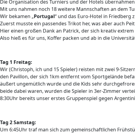
Die Organisation des Turniers und der Hotels übernahmen d
Mit uns nahmen noch 18 weitere Mannschaften an dem Turn
Wir bekamen „
Portugal
“ und das Euro-Hotel in Friedberg
Zuerst musste ein passendes Trikot her, was aber auch Peit
Hier einen großen Dank an Patrick, der sich kreativ extr
Also hieß es für uns, Koffer packen und ab in die Universitä
Tag 1 Freitag:
Wir (Christoph, ich und 15 Spieler) reisten mit zwei 9-Si
den Pavillon, der sich 1km entfernt vom Sportgelände bef
äußert ungemütlich wurde und die Kids sehr durchgefroren
beide dabei waren, wurden die Spieler in 3er-Zimmer verte
8:30Uhr bereits unser erstes Gruppenspiel gegen Argentini
Tag 2 Samstag:
Um 6:45Uhr traf man sich zum gemeinschaftlichen Frühstück