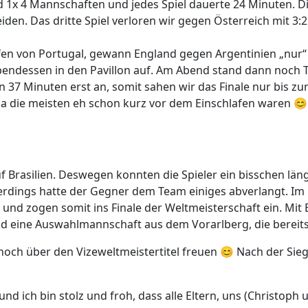
d 1x 4 Mannschaften und jedes Spiel dauerte 24 Minuten. D
den. Das dritte Spiel verloren wir gegen Österreich mit 3:2
 von Portugal, gewann England gegen Argentinien „nur“ 10:
bendessen in den Pavillon auf. Am Abend stand dann noch 
n 37 Minuten erst an, somit sahen wir das Finale nur bis z
 da die meisten eh schon kurz vor dem Einschlafen waren 😊
f Brasilien. Deswegen konnten die Spieler ein bisschen län
llerdings hatte der Gegner dem Team einiges abverlangt. Im 
 und zogen somit ins Finale der Weltmeisterschaft ein. Mit
d eine Auswahlmannschaft aus dem Vorarlberg, die bereits 
 noch über den Vizeweltmeistertitel freuen 😊 Nach der Si
 ich bin stolz und froh, dass alle Eltern, uns (Christoph u