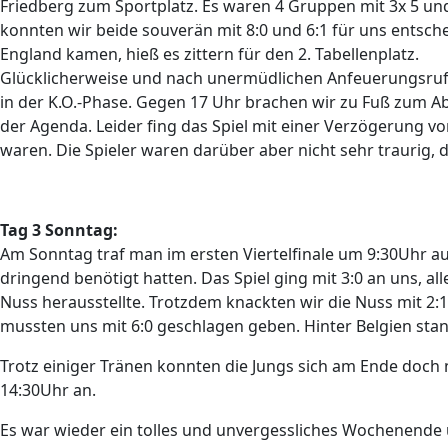
Friedberg zum Sportplatz. Es waren 4 Gruppen mit 3x 5 un
konnten wir beide souverän mit 8:0 und 6:1 für uns entschei
England kamen, hieß es zittern für den 2. Tabellenplatz.
Glücklicherweise und nach unermüdlichen Anfeuerungsrufen
in der K.O.-Phase. Gegen 17 Uhr brachen wir zu Fuß zum A
der Agenda. Leider fing das Spiel mit einer Verzögerung vo
waren. Die Spieler waren darüber aber nicht sehr traurig,
Tag 3 Sonntag:
Am Sonntag traf man im ersten Viertelfinale um 9:30Uhr au
dringend benötigt hatten. Das Spiel ging mit 3:0 an uns, a
Nuss herausstellte. Trotzdem knackten wir die Nuss mit 2:1
mussten uns mit 6:0 geschlagen geben. Hinter Belgien stan
Trotz einiger Tränen konnten die Jungs sich am Ende doch
14:30Uhr an.
Es war wieder ein tolles und unvergessliches Wochenende und