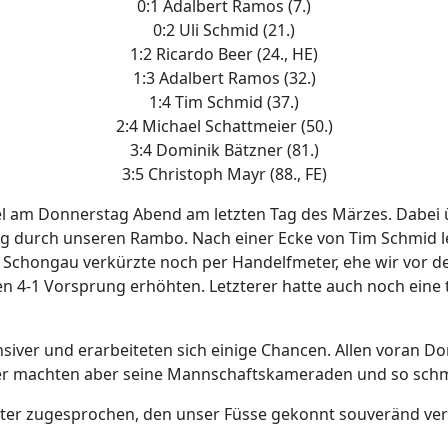
0:1 Adalbert Ramos (7.)
0:2 Uli Schmid (21.)
1:2 Ricardo Beer (24., HE)
1:3 Adalbert Ramos (32.)
1:4 Tim Schmid (37.)
2:4 Michael Schattmeier (50.)
3:4 Dominik Bätzner (81.)
3:5 Christoph Mayr (88., FE)
el am Donnerstag Abend am letzten Tag des Märzes. Dabei ü
ng durch unseren Rambo. Nach einer Ecke von Tim Schmid le
Schongau verkürzte noch per Handelfmeter, ehe wir vor d
4-1 Vorsprung erhöhten. Letzterer hatte auch noch eine tol
ensiver und erarbeiteten sich einige Chancen. Allen voran D
fer machten aber seine Mannschaftskameraden und so schmil
eter zugesprochen, den unser Füsse gekonnt souveränd ve