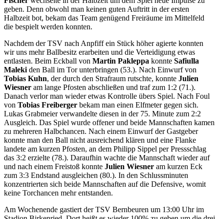
Fischer
wechselte in der Halbzeit um dem Spiel neue Impulse zu
geben. Denn obwohl man keinen guten Auftritt in der ersten
Halbzeit bot, bekam das Team genügend Freiräume im Mittelfeld
die bespielt werden konnten.
Nachdem der TSV nach Anpfiff ein Stück höher agierte konnten
wir uns mehr Ballbesitz erarbeiten und die Verteidigung etwas
entlasten. Beim Eckball von
Martin Pakleppa
konnte
Safiulla
Maleki
den Ball im Tor unterbringen (53.). Nach Einwurf von
Tobias Kuhn
, der durch den Strafraum rutschte, konnte
Julien
Wiesner
am lange Pfosten abschließen und traf zum 1:2 (71.).
Danach verlor man wieder etwas Kontrolle übers Spiel. Nach Foul
von
Tobias Freiberger
bekam man einen Elfmeter gegen sich.
Lukas Grabmeier verwandelte diesen in der 75. Minute zum 2:2
Ausgleich. Das Spiel wurde offener und beide Mannschaften kamen
zu mehreren Halbchancen. Nach einem Einwurf der Gastgeber
konnte man den Ball nicht ausreichend klären und eine Flanke
landete am kurzen Pfosten, an dem Philipp Sippel per Pressschlag
das 3:2 erzielte (78.). Daraufhin wachte die Mannschaft wieder auf
und nach einem Freistoß konnte
Julien Wiesner
am kurzen Eck
zum 3:3 Endstand ausgleichen (80.). In den Schlussminuten
konzentrierten sich beide Mannschaften auf die Defensive, womit
keine Torchancen mehr entstanden.
Am Wochenende gastiert der TSV Bernbeuren um 13:00 Uhr im
Stadion Birkenried. Dort heißt es wieder 100% zu geben um die drei