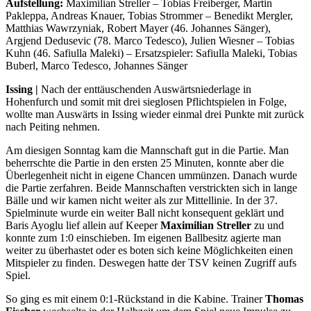
Aufstellung:
Maximilian Streller – Tobias Freiberger, Martin
Pakleppa, Andreas Knauer, Tobias Strommer – Benedikt Mergler,
Matthias Wawrzyniak, Robert Mayer (46. Johannes Sänger),
Argjend Dedusevic (78. Marco Tedesco), Julien Wiesner – Tobias
Kuhn (46. Safiulla Maleki) – Ersatzspieler: Safiulla Maleki, Tobias
Buberl, Marco Tedesco, Johannes Sänger
Issing |
Nach der enttäuschenden Auswärtsniederlage in
Hohenfurch und somit mit drei sieglosen Pflichtspielen in Folge,
wollte man Auswärts in Issing wieder einmal drei Punkte mit zurück
nach Peiting nehmen.
Am diesigen Sonntag kam die Mannschaft gut in die Partie. Man
beherrschte die Partie in den ersten 25 Minuten, konnte aber die
Überlegenheit nicht in eigene Chancen ummünzen. Danach wurde
die Partie zerfahren. Beide Mannschaften verstrickten sich in lange
Bälle und wir kamen nicht weiter als zur Mittellinie. In der 37.
Spielminute wurde ein weiter Ball nicht konsequent geklärt und
Baris Ayoglu lief allein auf Keeper
Maximilian Streller
zu und
konnte zum 1:0 einschieben. Im eigenen Ballbesitz agierte man
weiter zu überhastet oder es boten sich keine Möglichkeiten einen
Mitspieler zu finden. Deswegen hatte der TSV keinen Zugriff aufs
Spiel.
So ging es mit einem 0:1-Rückstand in die Kabine. Trainer
Thomas