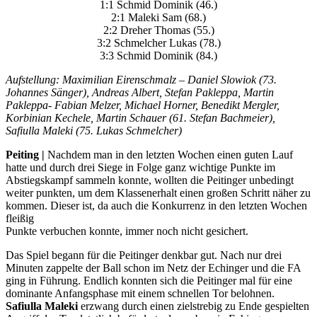
1:1 Schmid Dominik (46.)
2:1 Maleki Sam (68.)
2:2 Dreher Thomas (55.)
3:2 Schmelcher Lukas (78.)
3:3 Schmid Dominik (84.)
Aufstellung: Maximilian Eirenschmalz – Daniel Slowiok (73.
Johannes Sänger), Andreas Albert, Stefan Pakleppa, Martin
Pakleppa- Fabian Melzer, Michael Horner, Benedikt Mergler,
Korbinian Kechele, Martin Schauer (61. Stefan Bachmeier),
Safiulla Maleki (75. Lukas Schmelcher)
Peiting |
Nachdem man in den letzten Wochen einen guten Lauf
hatte und durch drei Siege in Folge ganz wichtige Punkte im
Abstiegskampf sammeln konnte, wollten die Peitinger unbedingt
weiter punkten, um dem Klassenerhalt einen großen Schritt näher zu
kommen. Dieser ist, da auch die Konkurrenz in den letzten Wochen
fleißig
Punkte verbuchen konnte, immer noch nicht gesichert.
Das Spiel begann für die Peitinger denkbar gut. Nach nur drei
Minuten zappelte der Ball schon im Netz der Echinger und die FA
ging in Führung. Endlich konnten sich die Peitinger mal für eine
dominante Anfangsphase mit einem schnellen Tor belohnen.
Safiulla Maleki
erzwang durch einen zielstrebig zu Ende gespielten