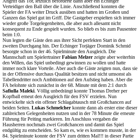
Angriff das Tor, letztlich beförderte dann aber ein Echinger
Verteidiger den Ball über die Linie. Anschließend konnten die
Spieler der FA weiter Druck ausüben und hatten im Großen und
Ganzen das Spiel gut im Griff. Die Gastgeber erspielten sich immer
wieder große Torgelegenheiten, die aber auch allesamt nicht
konsequent zu Ende gespielt wurden. So blieb es bis zum Pausentee
beim 1:0.
Nun legten die Gäste den aus ihrer Sicht perfekten Start in den
zweiten Durchgang hin. Der Echinger Torjäger Dominik Schmid
besorgte schon in der 46. Spielminute den Ausgleich. Die
Mannschaft um Spielertrainer
Fabian Melzer
zeigte aber weiterhin
den Willen, das Spiel unbedingt gewinnen zu wollen und hatte
immer noch klare Vorteile. Aber auch die Gäste zeigten nun, dass sie
in der Offensive durchaus Qualität besitzen und nicht umsonst als
Tabellendritter noch Ambitionen auf den Aufstieg haben. Aber die
FA belohnte sich zunächst in der 68. Minute mit dem 2:1 durch
Safiulla Maleki
. Völlig unbedrängt konnte Thomas Dreher per
Kopfball erneut den Ausgleich für den FSV erzielen. Nun
entwickelte sich ein offener Schlagabtausch mit Großchancen auf
beiden Seiten.
Lukas Schmelcher
konnte dann als erster eine dieser
zahlreichen Gelegenheiten nutzen und in der 78 Minute die erneute
Führung für Peiting markieren. Im Anschluss vergaben die
Hausherren nochmals zwei Großchancen und damit das Spiel
endgültig zu entscheiden. So kam es, wie es kommen musste, in der
84. Spielminute konnte der FSV zum dritten Mal!!! in dieser Partie