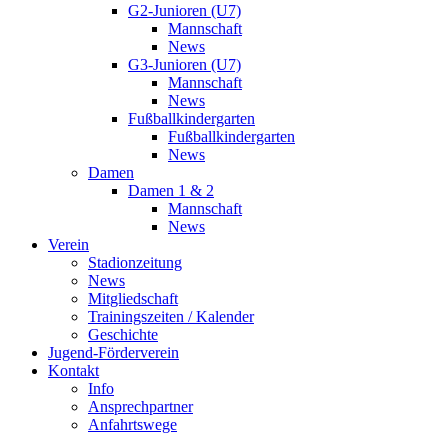
G2-Junioren (U7)
Mannschaft
News
G3-Junioren (U7)
Mannschaft
News
Fußballkindergarten
Fußballkindergarten
News
Damen
Damen 1 & 2
Mannschaft
News
Verein
Stadionzeitung
News
Mitgliedschaft
Trainingszeiten / Kalender
Geschichte
Jugend-Förderverein
Kontakt
Info
Ansprechpartner
Anfahrtswege