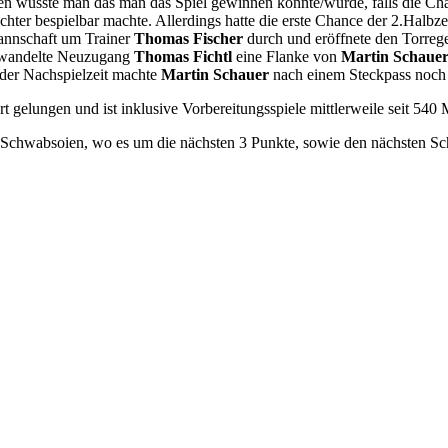
ielen wusste man das man das Spiel gewinnen könnte/würde, falls die C
eichter bespielbar machte. Allerdings hatte die erste Chance der 2.Halb
mannschaft um Trainer
Thomas Fischer
durch und eröffnete den Torreg
erwandelte Neuzugang
Thomas Fichtl
eine Flanke von
Martin Schaue
 der Nachspielzeit machte
Martin Schauer
nach einem Steckpass noch 
rt gelungen und ist inklusive Vorbereitungsspiele mittlerweile seit 54
 Schwabsoien, wo es um die nächsten 3 Punkte, sowie den nächsten Schr