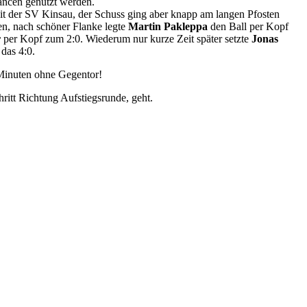
hancen genutzt werden.
zeit der SV Kinsau, der Schuss ging aber knapp am langen Pfosten
en, nach schöner Flanke legte
Martin Pakleppa
den Ball per Kopf
r
per Kopf zum 2:0. Wiederum nur kurze Zeit später setzte
Jonas
das 4:0.
0 Minuten ohne Gegentor!
itt Richtung Aufstiegsrunde, geht.