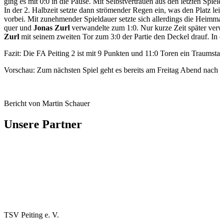
ging es mit 0:0 in die Pause. Mit Selbstvertrauen aus den letzten Sp
In der 2. Halbzeit setzte dann strömender Regen ein, was den Platz l
vorbei. Mit zunehmender Spieldauer setzte sich allerdings die Heim
quer und
Jonas Zurl
verwandelte zum 1:0. Nur kurze Zeit später v
Zurl
mit seinem zweiten Tor zum 3:0 der Partie den Deckel drauf. In
Fazit: Die FA Peiting 2 ist mit 9 Punkten und 11:0 Toren ein Traumsta
Vorschau: Zum nächsten Spiel geht es bereits am Freitag Abend nach
Bericht von Martin Schauer
Unsere Partner
TSV Peiting e. V.