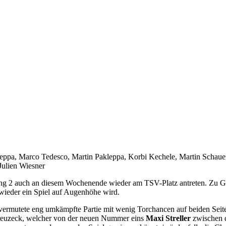
leppa, Marco Tedesco, Martin Pakleppa, Korbi Kechele, Martin Schauer
Julien Wiesner
ng 2 auch an diesem Wochenende wieder am TSV-Platz antreten. Zu Gas
wieder ein Spiel auf Augenhöhe wird.
vermutete eng umkämpfte Partie mit wenig Torchancen auf beiden Seiten
g Kreuzeck, welcher von der neuen Nummer eins
Maxi Streller
zwischen d