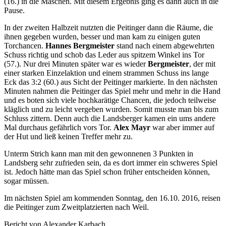
(16.) in die Maschen. Mit diesem Ergebnis ging es dann auch in die
Pause.
In der zweiten Halbzeit nutzten die Peitinger dann die Räume, die
ihnen gegeben wurden, besser und man kam zu einigen guten
Torchancen.
Hannes Bergmeister
stand nach einem abgewehrten
Schuss richtig und schob das Leder aus spitzem Winkel ins Tor
(57.). Nur drei Minuten später war es wieder
Bergmeister
, der mit
einer starken Einzelaktion und einem strammen Schuss ins lange
Eck das 3:2 (60.) aus Sicht der Peitinger markierte. In den nächsten
Minuten nahmen die Peitinger das Spiel mehr und mehr in die Hand
und es boten sich viele hochkarätige Chancen, die jedoch teilweise
kläglich und zu leicht vergeben wurden. Somit musste man bis zum
Schluss zittern. Denn auch die Landsberger kamen ein ums andere
Mal durchaus gefährlich vors Tor.
Alex Mayr
war aber immer auf
der Hut und ließ keinen Treffer mehr zu.
Unterm Strich kann man mit den gewonnenen 3 Punkten in
Landsberg sehr zufrieden sein, da es dort immer ein schweres Spiel
ist. Jedoch hätte man das Spiel schon früher entscheiden können,
sogar müssen.
Im nächsten Spiel am kommenden Sonntag, den 16.10. 2016, reisen
die Peitinger zum Zweitplatzierten nach Weil.
Bericht von Alexander Karbach