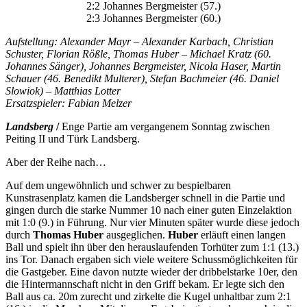
2:2 Johannes Bergmeister (57.)
2:3 Johannes Bergmeister (60.)
Aufstellung: Alexander Mayr – Alexander Karbach, Christian
Schuster, Florian Rößle, Thomas Huber – Michael Kratz (60.
Johannes Sänger), Johannes Bergmeister, Nicola Haser, Martin
Schauer (46. Benedikt Multerer), Stefan Bachmeier (46. Daniel
Slowiok) – Matthias Lotter
Ersatzspieler:
Fabian Melzer
Landsberg
/
Enge Partie am vergangenem Sonntag zwischen
Peiting II und Türk Landsberg.
Aber der Reihe nach…
Auf dem ungewöhnlich und schwer zu bespielbaren
Kunstrasenplatz kamen die Landsberger schnell in die Partie und
gingen durch die starke Nummer 10 nach einer guten Einzelaktion
mit 1:0 (9.) in Führung. Nur vier Minuten später wurde diese jedoch
durch
Thomas Huber
ausgeglichen.
Huber
erläuft einen langen
Ball und spielt ihn über den herauslaufenden Torhüter zum 1:1 (13.)
ins Tor. Danach ergaben sich viele weitere Schussmöglichkeiten für
die Gastgeber. Eine davon nutzte wieder der dribbelstarke 10er, den
die Hintermannschaft nicht in den Griff bekam. Er legte sich den
Ball aus ca. 20m zurecht und zirkelte die Kugel unhaltbar zum 2:1