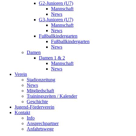
G2-Junioren (U7)
Mannschaft
News
G3-Junioren (U7)
Mannschaft
News
Fußballkindergarten
Fußballkindergarten
News
Damen
Damen 1 & 2
Mannschaft
News
Verein
Stadionzeitung
News
Mitgliedschaft
Trainingszeiten / Kalender
Geschichte
Jugend-Förderverein
Kontakt
Info
Ansprechpartner
Anfahrtswege