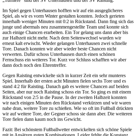
„Turniere“ sind der SV Unterhausen und der SV Raisting.
Im Spiel gegen Unterhausen hofften wir auf ein ausgeglicheres
Spiel, als wir es vorm Winter gestalten konnten. Jedoch gerieten
innerhalb weniger Minuten mit 0:2 in Rückstand. Dann fing sich das
junge und abermals neu zusammengestellte Team und konnte sich
auch einige Chancen erarbeiten. Ein Tor gelang uns dann aber bis
zur Halbzeit nicht mehr. Nach dem Seitenwechsel wurden wir
erneut kalt erwischt. Wieder gelangen Unterhausen zwei schnelle
Tore. Danach konnten wir aber wieder beste Chancen nicht
verwerten. Dafür schoss Unterhausen durch einen schönen
Fernschuss ein weiteres Tor. Kurz vor Schluss schafften wir aber
dann doch noch den Ehrentreffer.
Gegen Raisting entwickelte sich in kurzer Zeit ein sehr munteres
Spiel. Innerhalb der ersten acht Minuten fielen sechs Tore und es
stand 4:2 für Raisting. Danach gab es weitere Chancen auf beiden
Seiten, aber nur noch Raisting schoss ein Tor. So ging es mit einem
Rückstand von 2:5 in die Pause. In der zweiten Halbzeit konnten
wir nach einigen Minuten den Rückstand verkürzen und wir waren
nahe dran, weitere Tore zu schießen. Wie so oft im Fußball drückten
wir auf weitere Tore, der Gegner schoss sie dann aber. Die weiteren
Tore fielen dann kaum noch ins Gewicht.
Fazit: Bei schönstem Fußballwetter entwickelten sich schöne Spiele
mit in Ansätzen guten Kombinationen. Leider fehlte die Konstanz