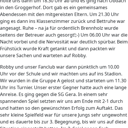
holte uns dann um 18.30 Uhr ab und es ging nach Obdach
in den Groggerhof. Dort gab es ein gemeinsames
Abendessen mit den mitgereisten Eltern. Um 21.30 Uhr
ging es dann ins Klassenzimmer zurück und Bettruhe war
angesagt. Ruhe – na ja für ordentlich Brennholz wurde
seitens der Betreuer auch gesorgt!;-) Um 06.00 Uhr war die
Nacht vorbei und die Nervosität war deutlich spürbar. Beim
Frühstück wurde Kraft getankt und dann packten wir
unsere Sachen und warteten auf Robby.
Robby und unser Fanclub war dann pünktlich um 10.00
Uhr vor der Schule und wir machten uns auf ins Stadion.
Wir wurden in die Gruppe A gelost und starteten um 11.30
Uhr ins Turnier. Unser erster Gegner hatte auch eine lange
Anreise. Es ging gegen die SG Gera. In einem sehr
spannenden Spiel setzten wir uns am Ende mit 2-1 durch
und hatten so den gewünschten Erfolg zum Auftakt. Das
sehr kleine Spielfeld war für unsere Jungs sehr ungewohnt
und es dauerte bis zur 3. Begegnung, bis wir uns auf diese