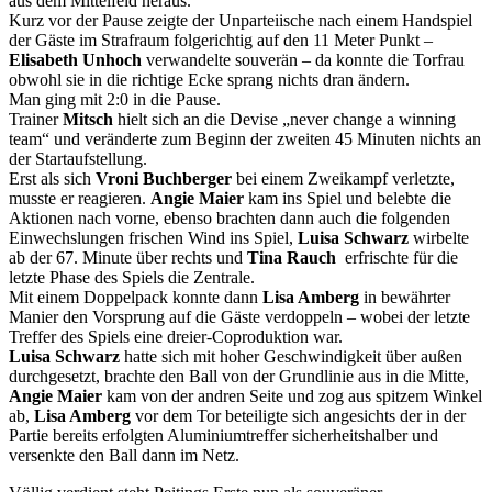
aus dem Mittelfeld heraus.
Kurz vor der Pause zeigte der Unparteiische nach einem Handspiel
der Gäste im Strafraum folgerichtig auf den 11 Meter Punkt –
Elisabeth Unhoch
verwandelte souverän – da konnte die Torfrau
obwohl sie in die richtige Ecke sprang nichts dran ändern.
Man ging mit 2:0 in die Pause.
Trainer
Mitsch
hielt sich an die Devise „never change a winning
team“ und veränderte zum Beginn der zweiten 45 Minuten nichts an
der Startaufstellung.
Erst als sich
Vroni Buchberger
bei einem Zweikampf verletzte,
musste er reagieren.
Angie Maier
kam ins Spiel und belebte die
Aktionen nach vorne, ebenso brachten dann auch die folgenden
Einwechslungen frischen Wind ins Spiel,
Luisa Schwarz
wirbelte
ab der 67. Minute über rechts und
Tina Rauch
erfrischte für die
letzte Phase des Spiels die Zentrale.
Mit einem Doppelpack konnte dann
Lisa Amberg
in bewährter
Manier den Vorsprung auf die Gäste verdoppeln – wobei der letzte
Treffer des Spiels eine dreier-Coproduktion war.
Luisa Schwarz
hatte sich mit hoher Geschwindigkeit über außen
durchgesetzt, brachte den Ball von der Grundlinie aus in die Mitte,
Angie Maier
kam von der andren Seite und zog aus spitzem Winkel
ab,
Lisa Amberg
vor dem Tor beteiligte sich angesichts der in der
Partie bereits erfolgten Aluminiumtreffer sicherheitshalber und
versenkte den Ball dann im Netz.