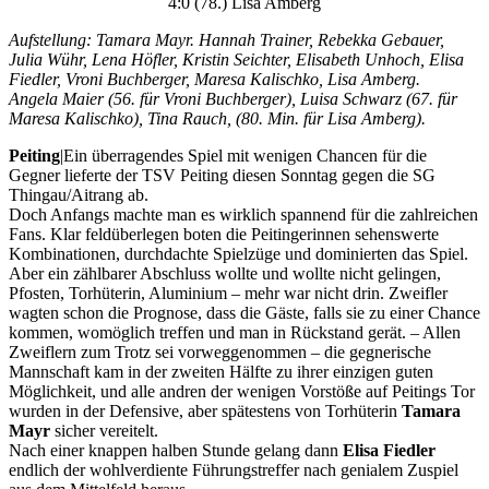
4:0 (78.) Lisa Amberg
Aufstellung: Tamara Mayr. Hannah Trainer, Rebekka Gebauer,
Julia Wühr, Lena Höfler, Kristin Seichter, Elisabeth Unhoch, Elisa
Fiedler, Vroni Buchberger, Maresa Kalischko, Lisa Amberg.
Angela Maier (56. für Vroni Buchberger), Luisa Schwarz (67. für
Maresa Kalischko), Tina Rauch, (80. Min. für Lisa Amberg).
Peiting
|Ein überragendes Spiel mit wenigen Chancen für die
Gegner lieferte der TSV Peiting diesen Sonntag gegen die SG
Thingau/Aitrang ab.
Doch Anfangs machte man es wirklich spannend für die zahlreichen
Fans. Klar feldüberlegen boten die Peitingerinnen sehenswerte
Kombinationen, durchdachte Spielzüge und dominierten das Spiel.
Aber ein zählbarer Abschluss wollte und wollte nicht gelingen,
Pfosten, Torhüterin, Aluminium – mehr war nicht drin. Zweifler
wagten schon die Prognose, dass die Gäste, falls sie zu einer Chance
kommen, womöglich treffen und man in Rückstand gerät. – Allen
Zweiflern zum Trotz sei vorweggenommen – die gegnerische
Mannschaft kam in der zweiten Hälfte zu ihrer einzigen guten
Möglichkeit, und alle andren der wenigen Vorstöße auf Peitings Tor
wurden in der Defensive, aber spätestens von Torhüterin
Tamara
Mayr
sicher vereitelt.
Nach einer knappen halben Stunde gelang dann
Elisa Fiedler
endlich der wohlverdiente Führungstreffer nach genialem Zuspiel