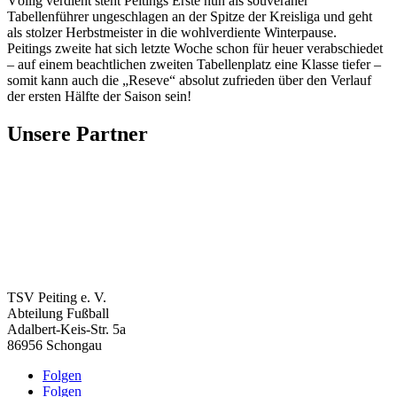
Völlig verdient steht Peitings Erste nun als souveräner
Tabellenführer ungeschlagen an der Spitze der Kreisliga und geht
als stolzer Herbstmeister in die wohlverdiente Winterpause.
Peitings zweite hat sich letzte Woche schon für heuer verabschiedet
– auf einem beachtlichen zweiten Tabellenplatz eine Klasse tiefer –
somit kann auch die „Reseve“ absolut zufrieden über den Verlauf
der ersten Hälfte der Saison sein!
Unsere Partner
TSV Peiting e. V.
Abteilung Fußball
Adalbert-Keis-Str. 5a
86956 Schongau
Folgen
Folgen