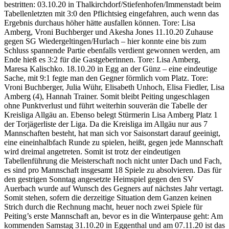
bestritten: 03.10.20 in Thalkirchdorf/Stiefenhofen/Immenstadt beim
Tabellenletzten mit 3:0 den Pflichtsieg eingefahren, auch wenn das
Ergebnis durchaus höher hätte ausfallen können. Tore: Lisa
Amberg, Vroni Buchberger und Akesha Jones 11.10.20 Zuhause
gegen SG Wiedergeltingen/Hurlach – hier konnte eine bis zum
Schluss spannende Partie ebenfalls verdient gewonnen werden, am
Ende hieß es 3:2 für die Gastgeberinnen. Tore: Lisa Amberg,
Maresa Kalischko. 18.10.20 in Egg an der Günz – eine eindeutige
Sache, mit 9:1 fegte man den Gegner förmlich vom Platz. Tore:
Vroni Buchberger, Julia Wühr, Elisabeth Unhoch, Elisa Fiedler, Lisa
Amberg (4), Hannah Trainer. Somit bleibt Peiting ungeschlagen
ohne Punktverlust und führt weiterhin souverän die Tabelle der
Kreisliga Allgäu an. Ebenso belegt Stürmerin Lisa Amberg Platz 1
der Torjägerliste der Liga. Da die Kreisliga im Allgäu nur aus 7
Mannschaften besteht, hat man sich vor Saisonstart darauf geeinigt,
eine eineinhalbfach Runde zu spielen, heißt, gegen jede Mannschaft
wird dreimal angetreten. Somit ist trotz der eindeutigen
Tabellenführung die Meisterschaft noch nicht unter Dach und Fach,
es sind pro Mannschaft insgesamt 18 Spiele zu absolvieren. Das für
den gestrigen Sonntag angesetzte Heimspiel gegen den SV
Auerbach wurde auf Wunsch des Gegners auf nächstes Jahr vertagt.
Somit stehen, sofern die derzeitige Situation dem Ganzen keinen
Strich durch die Rechnung macht, heuer noch zwei Spiele für
Peiting’s erste Mannschaft an, bevor es in die Winterpause geht: Am
kommenden Samstag 31.10.20 in Eggenthal und am 07.11.20 ist das