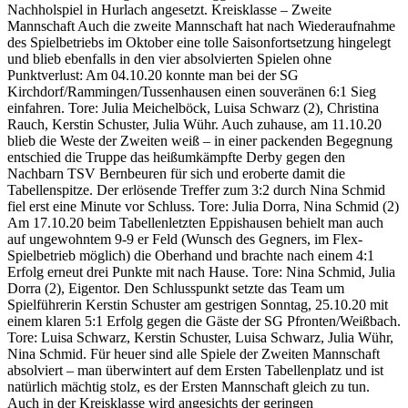
Nachholspiel in Hurlach angesetzt. Kreisklasse – Zweite
Mannschaft Auch die zweite Mannschaft hat nach Wiederaufnahme
des Spielbetriebs im Oktober eine tolle Saisonfortsetzung hingelegt
und blieb ebenfalls in den vier absolvierten Spielen ohne
Punktverlust: Am 04.10.20 konnte man bei der SG
Kirchdorf/Rammingen/Tussenhausen einen souveränen 6:1 Sieg
einfahren. Tore: Julia Meichelböck, Luisa Schwarz (2), Christina
Rauch, Kerstin Schuster, Julia Wühr. Auch zuhause, am 11.10.20
blieb die Weste der Zweiten weiß – in einer packenden Begegnung
entschied die Truppe das heißumkämpfte Derby gegen den
Nachbarn TSV Bernbeuren für sich und eroberte damit die
Tabellenspitze. Der erlösende Treffer zum 3:2 durch Nina Schmid
fiel erst eine Minute vor Schluss. Tore: Julia Dorra, Nina Schmid (2)
Am 17.10.20 beim Tabellenletzten Eppishausen behielt man auch
auf ungewohntem 9-9 er Feld (Wunsch des Gegners, im Flex-
Spielbetrieb möglich) die Oberhand und brachte nach einem 4:1
Erfolg erneut drei Punkte mit nach Hause. Tore: Nina Schmid, Julia
Dorra (2), Eigentor. Den Schlusspunkt setzte das Team um
Spielführerin Kerstin Schuster am gestrigen Sonntag, 25.10.20 mit
einem klaren 5:1 Erfolg gegen die Gäste der SG Pfronten/Weißbach.
Tore: Luisa Schwarz, Kerstin Schuster, Luisa Schwarz, Julia Wühr,
Nina Schmid. Für heuer sind alle Spiele der Zweiten Mannschaft
absolviert – man überwintert auf dem Ersten Tabellenplatz und ist
natürlich mächtig stolz, es der Ersten Mannschaft gleich zu tun.
Auch in der Kreisklasse wird angesichts der geringen