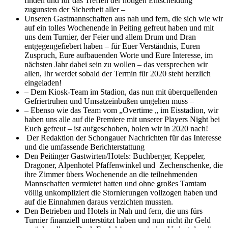
finden und für das Treffen der nötigen Entscheidung
zugunsten der Sicherheit aller –
Unseren Gastmannschaften aus nah und fern, die sich wie wir
auf ein tolles Wochenende in Peiting gefreut haben und mit
uns dem Turnier, der Feier und allem Drum und Dran
entgegengefiebert haben – für Euer Verständnis, Euren
Zuspruch, Eure aufbauenden Worte und Eure Interesse, im
nächsten Jahr dabei sein zu wollen – das versprechen wir
allen, Ihr werdet sobald der Termin für 2020 steht herzlich
eingeladen!
– Dem Kiosk-Team im Stadion, das nun mit überquellenden
Gefriertruhen und Umsatzeinbußen umgehen muss –
– Ebenso wie das Team vom „Overtime „ im Eisstadion, wir
haben uns alle auf die Premiere mit unserer Players Night bei
Euch gefreut – ist aufgeschoben, holen wir in 2020 nach!
Der Redaktion der Schongauer Nachrichten für das Interesse
und die umfassende Berichterstattung
Den Peitinger Gastwirten/Hotels: Buchberger, Keppeler,
Dragoner, Alpenhotel Pfaffenwinkel und Zechenschenke, die
ihre Zimmer übers Wochenende an die teilnehmenden
Mannschaften vermietet hatten und ohne großes Tamtam
völlig unkompliziert die Stornierungen vollzogen haben und
auf die Einnahmen daraus verzichten mussten.
Den Betrieben und Hotels in Nah und fern, die uns fürs
Turnier finanziell unterstützt haben und nun nicht ihr Geld