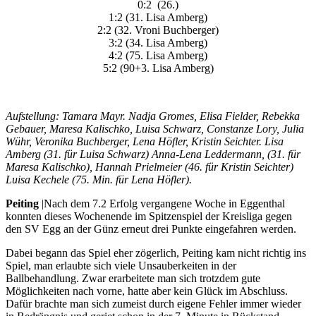
0:2 (26.)
1:2 (31. Lisa Amberg)
2:2 (32. Vroni Buchberger)
3:2 (34. Lisa Amberg)
4:2 (75. Lisa Amberg)
5:2 (90+3. Lisa Amberg)
Aufstellung: Tamara Mayr. Nadja Gromes, Elisa Fielder, Rebekka
Gebauer, Maresa Kalischko, Luisa Schwarz, Constanze Lory, Julia
Wühr, Veronika Buchberger, Lena Höfler, Kristin Seichter. Lisa
Amberg (31. für Luisa Schwarz) Anna-Lena Leddermann, (31. für
Maresa Kalischko), Hannah Prielmeier (46. für Kristin Seichter)
Luisa Kechele (75. Min. für Lena Höfler).
Peiting
|Nach dem 7.2 Erfolg vergangene Woche in Eggenthal
konnten dieses Wochenende im Spitzenspiel der Kreisliga gegen
den SV Egg an der Günz erneut drei Punkte eingefahren werden.
Dabei begann das Spiel eher zögerlich, Peiting kam nicht richtig ins
Spiel, man erlaubte sich viele Unsauberkeiten in der
Ballbehandlung. Zwar erarbeitete man sich trotzdem gute
Möglichkeiten nach vorne, hatte aber kein Glück im Abschluss.
Dafür brachte man sich zumeist durch eigene Fehler immer wieder