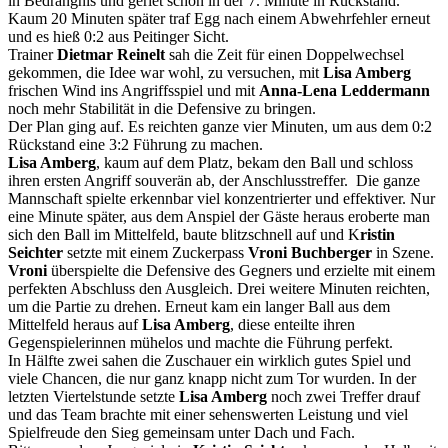
in Bedrängnis und geriet schon in der 7. Minute in Rückstand.
Kaum 20 Minuten später traf Egg nach einem Abwehrfehler erneut
und es hieß 0:2 aus Peitinger Sicht.
Trainer
Dietmar
Reinelt
sah die Zeit für einen Doppelwechsel
gekommen, die Idee war wohl, zu versuchen, mit
Lisa Amberg
frischen Wind ins Angriffsspiel und mit
Anna-Lena Leddermann
noch mehr Stabilität in die Defensive zu bringen.
Der Plan ging auf. Es reichten ganze vier Minuten, um aus dem 0:2
Rückstand eine 3:2 Führung zu machen.
Lisa Amberg
, kaum auf dem Platz, bekam den Ball und schloss
ihren ersten Angriff souverän ab, der Anschlusstreffer. Die ganze
Mannschaft spielte erkennbar viel konzentrierter und effektiver. Nur
eine Minute später, aus dem Anspiel der Gäste heraus eroberte man
sich den Ball im Mittelfeld, baute blitzschnell auf und K
ristin
Seichter
setzte mit einem Zuckerpass
Vroni Buchberger
in Szene.
Vroni
überspielte die Defensive des Gegners und erzielte mit einem
perfekten Abschluss den Ausgleich. Drei weitere Minuten reichten,
um die Partie zu drehen. Erneut kam ein langer Ball aus dem
Mittelfeld heraus auf
Lisa Amberg
, diese enteilte ihren
Gegenspielerinnen mühelos und machte die Führung perfekt.
In Hälfte zwei sahen die Zuschauer ein wirklich gutes Spiel und
viele Chancen, die nur ganz knapp nicht zum Tor wurden. In der
letzten Viertelstunde setzte
Lisa Amberg
noch zwei Treffer drauf
und das Team brachte mit einer sehenswerten Leistung und viel
Spielfreude den Sieg gemeinsam unter Dach und Fach.