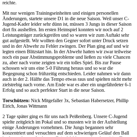
reichte.
Mit nur wenigen Trainingseinheiten und einigen personellen
Änderungen, startete unsere D1 in die neue Saison. Weil unser C-
Jugend-Kader leider sehr dünn ist, müssen 3 Jungs in dieser Saison
dort fix aushelfen. Im ersten Heimspiel konnten wir noch auf 2
Leistungsträger zurückgreifen und so waren wir zum Auftakt sehr
gut aufgestellt. Wir wollten den Gegner sofort unter Druck setzen
und in der Abwehr zu Fehler zwingen. Der Plan ging auf und wir
legten einen Blitzstart hin. In der Abwehr hatten wir zwar teilweise
noch ein paar Abstimmungsprobleme und ließen zu viele Chancen
zu, aber nach vorne zeigten wir ein tolles Spiel. Bis zur Pause
schossen wir uns eine 5-0 Führung heraus und so war die
Begegnung schon frühzeitig entschieden. Leider nahmen wir dann
auch in der 2. Hälfte das Tempo etwas raus und spielten nicht mehr
zielstrebig nach vorne. Am Ende war es aber ein ungefährdeter 6-1
Erfolg und so auch perfekter Start in die neue Saison.
Torschützen:
Nick Mitgefaller 3x, Sebastian Habersetzer, Phillip
Eirich, Jonas Wittmann
2 Tage später ging es für uns nach Peißenberg. Unsere C-Jugend
spielte zeitgleich im Pokal und so mussten wir in der Aufstellung
einige Änderungen vornehmen. Die Jungs begannen sehr
konzentriert und versuchten auf dem schwierigen Geläuf den Ball