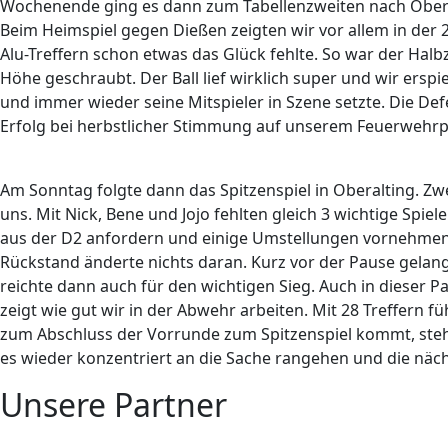
Wochenende ging es dann zum Tabellenzweiten nach Obera
Beim Heimspiel gegen Dießen zeigten wir vor allem in der 2.
Alu-Treffern schon etwas das Glück fehlte. So war der Halb
Höhe geschraubt. Der Ball lief wirklich super und wir ersp
und immer wieder seine Mitspieler in Szene setzte. Die Def
Erfolg bei herbstlicher Stimmung auf unserem Feuerwehrpl
Am Sonntag folgte dann das Spitzenspiel in Oberalting. Zwei
uns. Mit Nick, Bene und Jojo fehlten gleich 3 wichtige Spie
aus der D2 anfordern und einige Umstellungen vornehmen. D
Rückstand änderte nichts daran. Kurz vor der Pause gelang 
reichte dann auch für den wichtigen Sieg. Auch in dieser 
zeigt wie gut wir in der Abwehr arbeiten. Mit 28 Treffern f
zum Abschluss der Vorrunde zum Spitzenspiel kommt, ste
es wieder konzentriert an die Sache rangehen und die nä
Unsere Partner