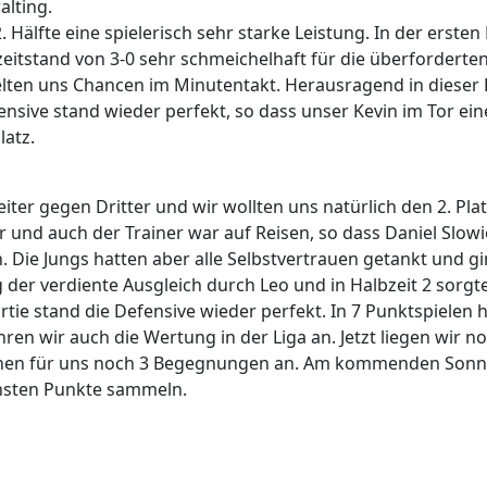
lting.
 Hälfte eine spielerisch sehr starke Leistung. In der ersten
zeitstand von 3-0 sehr schmeichelhaft für die überforderten
ielten uns Chancen im Minutentakt. Herausragend in dieser 
ensive stand wieder perfekt, so dass unser Kevin im Tor ei
atz.
ter gegen Dritter und wir wollten uns natürlich den 2. Plat
ler und auch der Trainer war auf Reisen, so dass Daniel Slo
ie Jungs hatten aber alle Selbstvertrauen getankt und gin
der verdiente Ausgleich durch Leo und in Halbzeit 2 sorgte
Partie stand die Defensive wieder perfekt. In 7 Punktspiel
ühren wir auch die Wertung in der Liga an. Jetzt liegen wir
hen für uns noch 3 Begegnungen an. Am kommenden Sonnta
chsten Punkte sammeln.