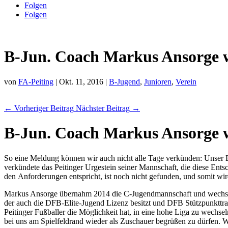
Folgen
Folgen
B-Jun. Coach Markus Ansorge we
von
FA-Peiting
|
Okt. 11, 2016
|
B-Jugend
,
Junioren
,
Verein
←
Vorheriger Beitrag
Nächster Beitrag
→
B-Jun. Coach Markus Ansorge we
So eine Meldung können wir auch nicht alle Tage verkünden: Unser B
verkündete das Peitinger Urgestein seiner Mannschaft, die diese Ents
den Anforderungen entspricht, ist noch nicht gefunden, und somit w
Markus Ansorge übernahm 2014 die C-Jugendmannschaft und wechselte
der auch die DFB-Elite-Jugend Lizenz besitzt und DFB Stützpunkttrai
Peitinger Fußballer die Möglichkeit hat, in eine hohe Liga zu wechs
bei uns am Spielfeldrand wieder als Zuschauer begrüßen zu dürfen. We