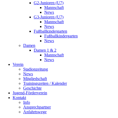
G2-Junioren (U7)
Mannschaft
News
G3-Junioren (U7)
Mannschaft
News
Fußballkindergarten
Fußballkindergarten
News
Damen
Damen 1 & 2
Mannschaft
News
Verein
Stadionzeitung
News
Mitgliedschaft
Trainingszeiten / Kalender
Geschichte
Jugend-Förderverein
Kontakt
Info
Ansprechpartner
Anfahrtswege