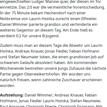
eingewechselten Ludger Manow quer, der diesen im Tor
einnetzte. Das 2:0 war die vermeintliche Vorentscheidung.
In der 75 Minute bekam Hechendorf nach einer
Notbremse von Laurin Hoinka zurecht einen Elfmeter.
Daniel Wimmer parierte grandios und verhinderte ein
weiteres Gegentor an diesem Tag. Am Ende hieß es
verdient 0:2 für unsere B-Jugend.
Zudem muss man an diesem Tage die Abwehr um Laurin
Hoinka, Andreas Knauer, Jonas Fiedler, Fabian Hofmann
und Stefan Neumaier loben, die einen grandiosen Job auf
schwerem Geläufe absolviert haben. Am kommenden
Wochenende bestreiten unsere Jungs Zuhause die nächste
Partie gegen Oberweikertshofen. Wir würden uns
natürlich freuen, wenn zahlreiche Zuschauer erscheinen
würden.
Aufstellung:
Daniel Wimmer; Andreas Knauer, Fabian
Hofmann, Jonas Fiedler Laurin Hoinka; Stefan Neumeier,
Paul Ansorge; Christoph Eberle, Christoph Enzmann; Nils