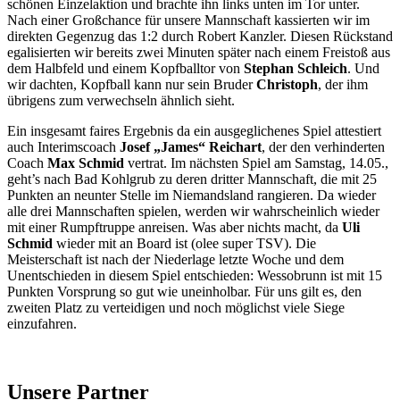
schönen Einzelaktion und brachte ihn links unten im Tor unter.
Nach einer Großchance für unsere Mannschaft kassierten wir im
direkten Gegenzug das 1:2 durch Robert Kanzler. Diesen Rückstand
egalisierten wir bereits zwei Minuten später nach einem Freistoß aus
dem Halbfeld und einem Kopfballtor von
Stephan Schleich
. Und
wir dachten, Kopfball kann nur sein Bruder
Christoph
, der ihm
übrigens zum verwechseln ähnlich sieht.
Ein insgesamt faires Ergebnis da ein ausgeglichenes Spiel attestiert
auch Interimscoach
Josef „James“ Reichart
, der den verhinderten
Coach
Max Schmid
vertrat. Im nächsten Spiel am Samstag, 14.05.,
geht’s nach Bad Kohlgrub zu deren dritter Mannschaft, die mit 25
Punkten an neunter Stelle im Niemandsland rangieren. Da wieder
alle drei Mannschaften spielen, werden wir wahrscheinlich wieder
mit einer Rumpftruppe anreisen. Was aber nichts macht, da
Uli
Schmid
wieder mit an Board ist (olee super TSV). Die
Meisterschaft ist nach der Niederlage letzte Woche und dem
Unentschieden in diesem Spiel entschieden: Wessobrunn ist mit 15
Punkten Vorsprung so gut wie uneinholbar. Für uns gilt es, den
zweiten Platz zu verteidigen und noch möglichst viele Siege
einzufahren.
Unsere Partner