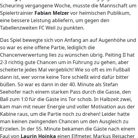
Scheuring vergangene Woche, musste die Mannschaft um
Spielertrainier
Fabian Melzer
vor heimischen Publikum,
eine bessere Leistung abliefern, um gegen den
Tabellenzweiten FC Weil zu punkten.
Das Spiel bewegte sich von Anfang an auf Augenhöhe und
so war es eine offene Partie, lediglich die
Chancenverwertung lies zu wünschen übrig. Peiting II hat
2-3 richtig gute Chancen um in Führung zu gehen, aber
scheiterte jedes Mal vergeblich! Wie so oft es im Fußball
dann ist, wer vorne keine Tore schießt wird dafür bitter
büßen. So war es dann in der 40. Minute als Stefan
Seehofer nach einem starken Pass durch die Gasse, den
Ball zum 1:0 für die Gäste ins Tor schob. In Halbzeit zwei,
kam man mit neuer Energie und voller Motivation aus der
Kabine raus, um die Partie noch zu drehen! Leider hatte
man keinen zwingenden Chancen um den Ausgleich zu
Erzielen. In der 55. Minute bekamen die Gäste nach einem
Faul von
Laurin Hoinka
einen Elfmeter. Markus Reisacher