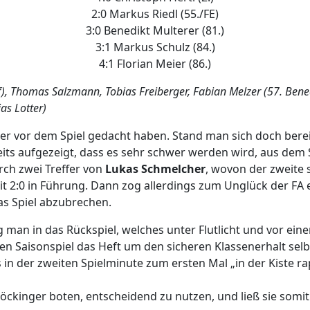
2:0 Markus Riedl (55./FE)
3:0 Benedikt Multerer (81.)
3:1 Markus Schulz (84.)
4:1 Florian Meier (86.)
, Thomas Salzmann, Tobias Freiberger, Fabian Melzer (57. Benedi
as Lotter)
er vor dem Spiel gedacht haben. Stand man sich doch bere
ts aufgezeigt, dass es sehr schwer werden wird, aus dem 
rch zwei Treffer von
Lukas Schmelcher
, wovon der zweite 
t 2:0 in Führung. Dann zog allerdings zum Unglück der FA e
s Spiel abzubrechen.
g man in das Rückspiel, welches unter Flutlicht und vor ein
zten Saisonspiel das Heft um den sicheren Klassenerhalt s
its in der zweiten Spielminute zum ersten Mal „in der Kiste r
öckinger boten, entscheidend zu nutzen, und ließ sie somi