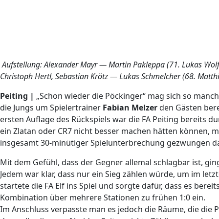
Aufstellung: Alexander Mayr — Martin Pakleppa (71. Lukas Wolf)
Christoph Hertl, Sebastian Krötz — Lukas Schmelcher (68. Matthi
Peiting |
„Schon wieder die Pöckinger“ mag sich so manch
die Jungs um Spielertrainer
Fabian Melzer
den Gästen berei
ersten Auflage des Rückspiels war die FA Peiting bereits du
ein Zlatan oder CR7 nicht besser machen hätten können, mi
insgesamt 30-minütiger Spielunterbrechung gezwungen da
Mit dem Gefühl, dass der Gegner allemal schlagbar ist, gin
Jedem war klar, dass nur ein Sieg zählen würde, um im let
startete die FA Elf ins Spiel und sorgte dafür, dass es bere
Kombination über mehrere Stationen zu frühen 1:0 ein.
Im Anschluss verpasste man es jedoch die Räume, die die P