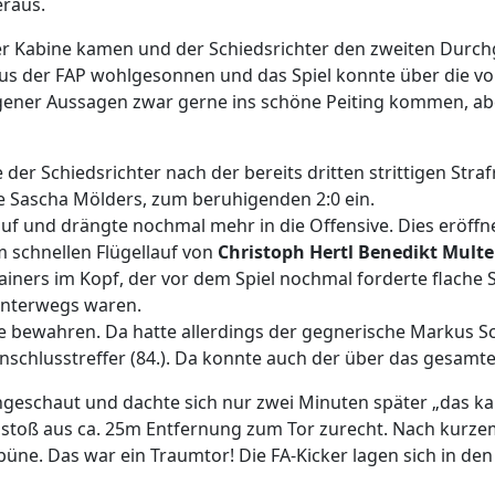
eraus.
r Kabine kamen und der Schiedsrichter den zweiten Durchga
us der FAP wohlgesonnen und das Spiel konnte über die vol
eigener Aussagen zwar gerne ins schöne Peiting kommen, ab
der Schiedsrichter nach der bereits dritten strittigen Str
ße Sascha Mölders, zum beruhigenden 2:0 ein.
uf und drängte nochmal mehr in die Offensive. Dies eröffn
m schnellen Flügellauf von
Christoph Hertl Benedikt Multe
ainers im Kopf, der vor dem Spiel nochmal forderte flach
unterwegs waren.
te bewahren. Da hatte allerdings der gegnerische Markus Sc
schlusstreffer (84.). Da konnte auch der über das gesamte 
eschaut und dachte sich nur zwei Minuten später „das ka
eistoß aus ca. 25m Entfernung zum Tor zurecht. Nach kurzem
Tribüne. Das war ein Traumtor! Die FA-Kicker lagen sich in d