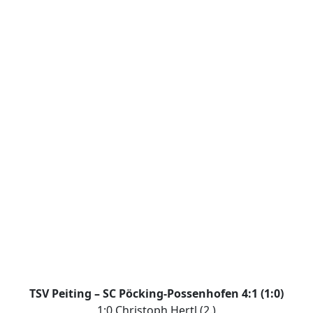
TSV Peiting – SC Pöcking-Possenhofen 4:1 (1:0)
1:0 Christoph Hertl (2.)