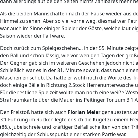
dann allerdings auf beiden Seiten nichts Zählbares mehr h
Als die beiden Mannschaften nach der Pause wieder aus de
Himmel zu sehen. Aber so viel vorne weg, diesmal war Petr
war auch im Sinne einiger Spieler der Gäste, welche laut 
Saison wieder der Fall wäre.
Doch zurück zum Spielgeschehen… in der 55. Minute zeigte 
den Ball und schob lässig, wie vor wenigen Tagen der gro
Der Gegner gab sich im weiteren Geschehen jedoch nicht a
Schließlich war es in der 81. Minute soweit, dass nach eine
Maschen einschob. Da hatte er wohl noch die Worte des Tr
doch einige Bälle in Richtung 2.Stock Herrenunterwäsche 
Für die restliche Spielzeit wollte man noch eine weiße Wes
Strafraumkante über die Mauer ins Peitinger Tor zum 3:1 An
Den Freistoß hatte sich auch
Florian Meier
genauestens ang
3:1 Führung im Rücken legte er sich die Kugel zu einem Fr
(86.). Jubelschreie und kräftiger Beifall schallten von der 
gleichzeitig der Schlusspunkt einer starken Partie war.