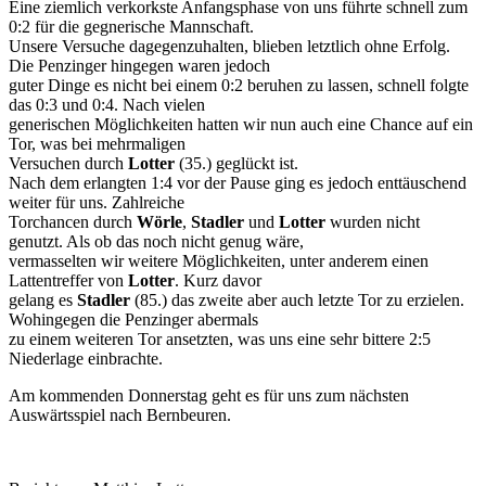
Eine ziemlich verkorkste Anfangsphase von uns führte schnell zum
0:2 für die gegnerische Mannschaft.
Unsere Versuche dagegenzuhalten, blieben letztlich ohne Erfolg.
Die Penzinger hingegen waren jedoch
guter Dinge es nicht bei einem 0:2 beruhen zu lassen, schnell folgte
das 0:3 und 0:4. Nach vielen
generischen Möglichkeiten hatten wir nun auch eine Chance auf ein
Tor, was bei mehrmaligen
Versuchen durch
Lotter
(35.) geglückt ist.
Nach dem erlangten 1:4 vor der Pause ging es jedoch enttäuschend
weiter für uns. Zahlreiche
Torchancen durch
Wörle
,
Stadler
und
Lotter
wurden nicht
genutzt. Als ob das noch nicht genug wäre,
vermasselten wir weitere Möglichkeiten, unter anderem einen
Lattentreffer von
Lotter
. Kurz davor
gelang es
Stadler
(85.) das zweite aber auch letzte Tor zu erzielen.
Wohingegen die Penzinger abermals
zu einem weiteren Tor ansetzten, was uns eine sehr bittere 2:5
Niederlage einbrachte.
Am kommenden Donnerstag geht es für uns zum nächsten
Auswärtsspiel nach Bernbeuren.